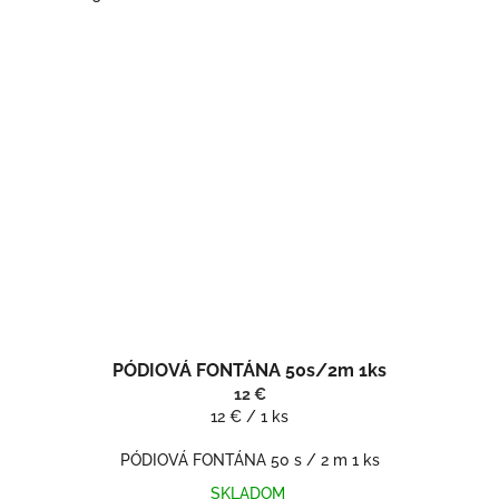
PÓDIOVÁ FONTÁNA 50s/2m 1ks
12 €
Jednotková
12 € / 1 ks
cena:
PÓDIOVÁ FONTÁNA 50 s / 2 m 1 ks
SKLADOM