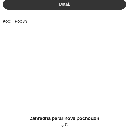
Detail
Kód:
FP0089
Záhradná parafínová pochodeň
5 €