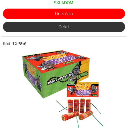
SKLADOM
Do košíka
Detail
Kód:
TXP816