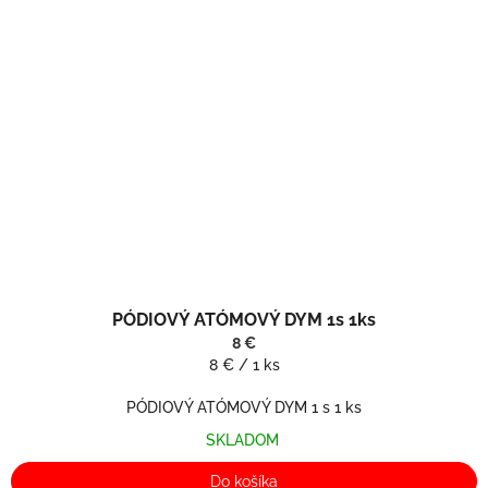
PÓDIOVÝ ATÓMOVÝ DYM 1s 1ks
8 €
Jednotková
8 € / 1 ks
cena:
PÓDIOVÝ ATÓMOVÝ DYM 1 s 1 ks
SKLADOM
Do košíka