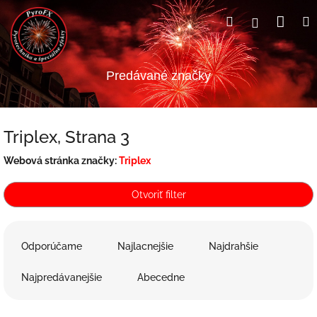
Prejsť
Nák
Hľadať
Prihlásen
na
obsah
koší
Predávané značky
Triplex
, Strana 3
Webová stránka značky:
Triplex
Otvoriť filter
R
a
Odporúčame
Najlacnejšie
Najdrahšie
d
e
Najpredávanejšie
Abecedne
n
i