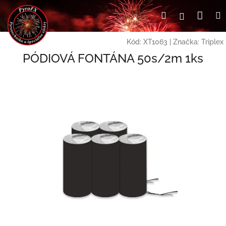
Prejsť
Nák
Hľadať
Prihlásen
na
obsah
koší
Kód:
XT1063
|
Značka:
Triplex
PÓDIOVÁ FONTÁNA 50s/2m 1ks