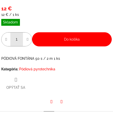
12 €
Jednotková
12 € / 1 ks
cena:
Skladom
Do košíka
PÓDIOVÁ FONTÁNA 50 s / 2 m 1 ks
Kategória
:
Pódiová pyrotechnika
OPÝTAŤ SA
Twitter
Facebook