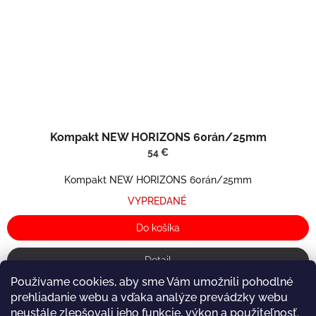
Kompakt NEW HORIZONS 60rán/25mm
54 €
Kompakt NEW HORIZONS 60rán/25mm
VYPREDANÉ
Do košíka
Detail
Používame cookies, aby sme Vám umožnili pohodlné
prehliadanie webu a vďaka analýze prevádzky webu
neustále zlepšovali jeho funkcie, výkon a použiteľnosť.
5
položiek celkom