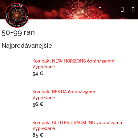
Prejsť
Nák
Hľadať
Prihlásen
na
obsah
koší
50-99 rán
Najpredávanejšie
Kompakt NEW HORIZONS 60rán/25mm
Vypredané
54 €
Kompakt BESTIA 60rán/25mm
Vypredané
56 €
Kompakt GLLITER CRACKLING 70rán/20mm
Vypredané
85 €