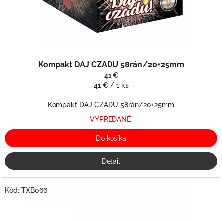
k
t
o
v
Kompakt DAJ CZADU 58rán/20+25mm
41 €
Jednotková
41 € / 1 ks
cena:
Kompakt DAJ CZADU 58rán/20+25mm
VYPREDANÉ
Do košíka
Detail
Kód:
TXB066