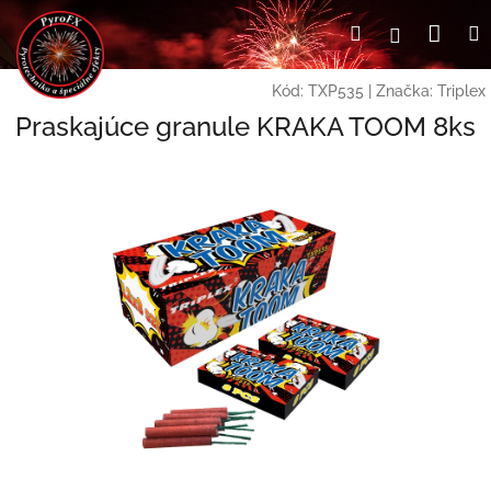
Prejsť
Nák
Hľadať
Prihlásen
na
obsah
koší
Kód:
TXP535
|
Značka:
Triplex
Praskajúce granule KRAKA TOOM 8ks