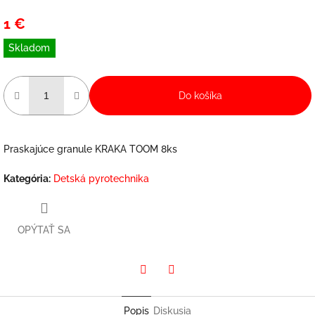
1 €
Jednotková
Skladom
cena:
Do košíka
Praskajúce granule KRAKA TOOM 8ks
Kategória
:
Detská pyrotechnika
OPÝTAŤ SA
Twitter
Facebook
Popis
Diskusia