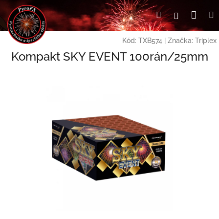
Prejsť
Nák
Hľadať
Prihlásen
na
obsah
koší
Kód:
TXB574
|
Značka:
Triplex
Kompakt SKY EVENT 100rán/25mm