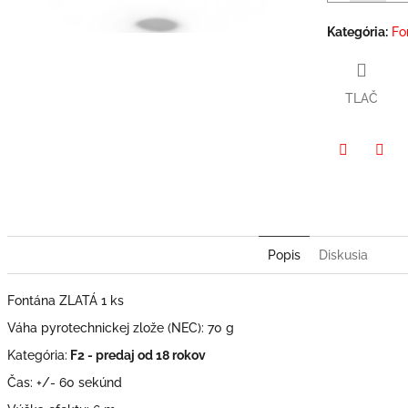
Kategória
:
Fo
TLAČ
Twitter
Face
Popis
Diskusia
Fontána ZLATÁ 1 ks
Váha pyrotechnickej zlože (NEC): 70 g
Kategória:
F2 - predaj od 18 rokov
Čas: +/- 60 sekúnd