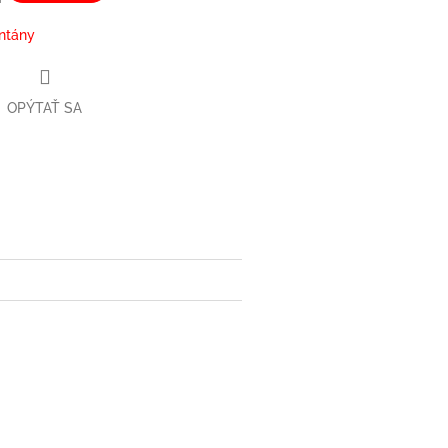
ntány
OPÝTAŤ SA
book