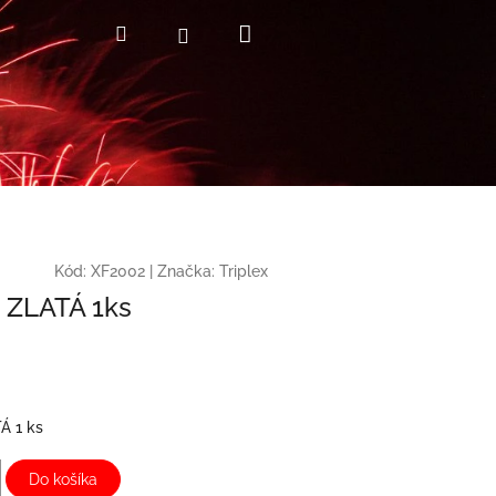
Nákupný
Hľadať
Prihlásenie
košík
Kód:
XF2002
|
Značka:
Triplex
 ZLATÁ 1ks
Á 1 ks
Do košíka