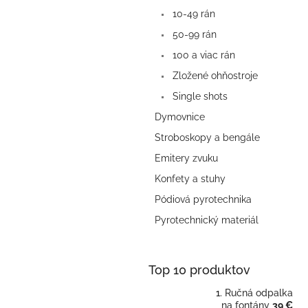
10-49 rán
50-99 rán
100 a viac rán
Zložené ohňostroje
Single shots
Dymovnice
Stroboskopy a bengále
Emitery zvuku
Konfety a stuhy
Pódiová pyrotechnika
Pyrotechnický materiál
Top 10 produktov
Ručná odpalka
na fontány
39 €