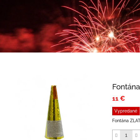
Fontána
11 €
Jednotková
Vypredané
cena:
Fontána ZLAT