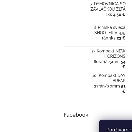
DYMOVNICA SO
ZÁVLAČKOU ŽLTÁ
1ks
4,50 €
Rímska svieca
SHOOTER V 475
rán 1ks
23 €
Kompakt NEW
HORIZONS
60rán/25mm
54
€
Kompakt DAY
BREAK
37rán/30mm
51
€
Facebook
Používame 